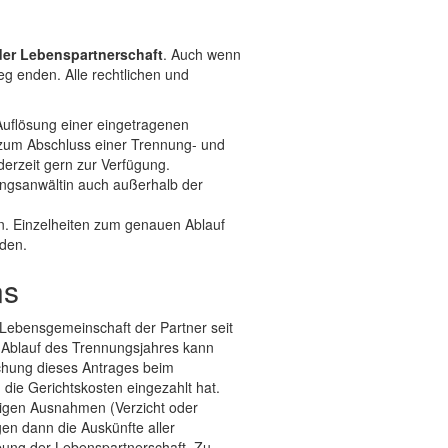
der Lebenspartnerschaft
. Auch wenn
g enden. Alle rechtlichen und
 Auflösung einer eingetragenen
 zum Abschluss einer Trennung- und
erzeit gern zur Verfügung.
ungsanwältin auch außerhalb der
. Einzelheiten zum genauen Ablauf
nden.
ns
 Lebensgemeinschaft der Partner seit
h Ablauf des Trennungsjahres kann
ichung dieses Antrages beim
 die Gerichtskosten eingezahlt hat.
enigen Ausnahmen (Verzicht oder
en dann die Auskünfte aller
ebung der Lebenspartnerschaft. Zu