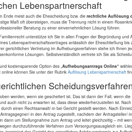
ichen Lebenspartnerschaft
 am Ende meist auch die Ehescheidung bzw. die
rechtliche Auflösung 
stige Maß oft übersteigen, muss die Trennung nicht in einem Rosenkrie
rofessioneller Beratung zu einer einvernehmlichen Lösung führen.
 Familienrecht unterstütze ich Sie in allen Fragen der Begründung und
ines Lebenspartnerschaftsvertrages anlässlich der Eheschließung bis
r gerichtlichen Vertretung im Aufhebungsverfahren stehe ich Ihnen jed
senkonforme Lösungen. Selbstverständlich vertrete ich Sie als Scheid
- und kostensparende Option des „
Aufhebungsantrags Online“
wählen
 online können Sie unter der Rubrik
Auflösung Lebenspartnerschaft
fi
gerichtlichen Scheidungsverfahre
ben werden, wenn sie gescheitert ist. Das ist dann der Fall, wenn die
und auch nicht zu erwarten ist, dass diese wiederherzustellen ist. Nac
durch einen Rechtsanwalt/-in bei Gericht gestellt werden. Nach Einre
 Antragsgegner/-in den Antrag zugestellt, nachdem der Antragsteller/-in
-in dann um Stellungnahme zum Antrag und leitet gleichzeitig – mit w
 wegen durchzuführende Verfahren zum Versorgungsausgleich ein. Lieg
or, terminiert das Gericht den eigentlichen Anhörungstermin zur Aufh