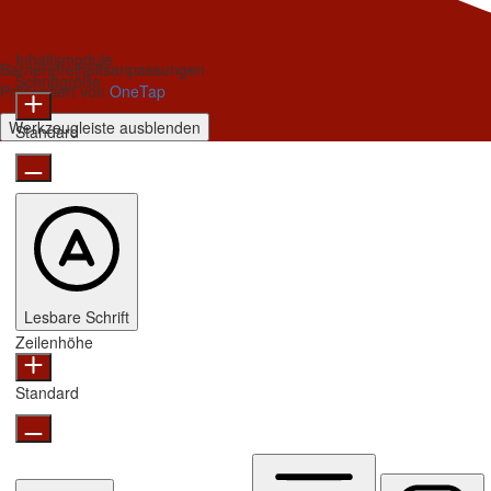
Inhaltsmodule
Barrierefreiheitsanpassungen
Schriftgröße
Präsentiert von
OneTap
Werkzeugleiste ausblenden
Standard
Lesbare Schrift
Zeilenhöhe
Standard