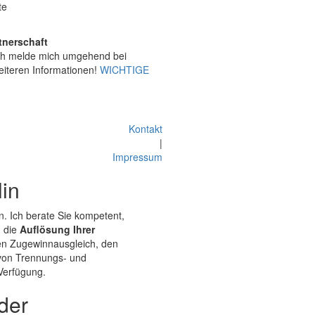
te
tnerschaft
ich melde mich umgehend bei
eiteren Informationen!
WICHTIGE
Kontakt
|
Impressum
in
n. Ich berate Sie kompetent,
, die
Auflösung Ihrer
den Zugewinnausgleich, den
 von Trennungs- und
Verfügung.
der